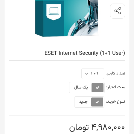
ESET Internet Security (1+1 User)
تعداد کاربـر:
1 + 1
مدت اعتبار:
یک سال
نــوع خریـد:
جدید
4,980,000 تومان