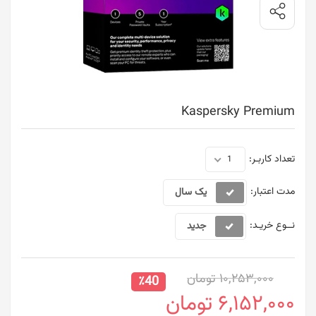
Kaspersky Premium
تعداد کاربـر:
1
مدت اعتبار:
یک سال
نــوع خریـد:
جدید
10,253,000 تومان
٪40
6,152,000 تومان