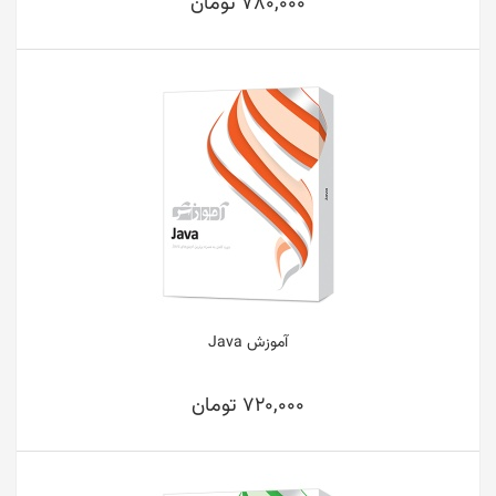
780,000 تومان
آموزش Java
720,000 تومان