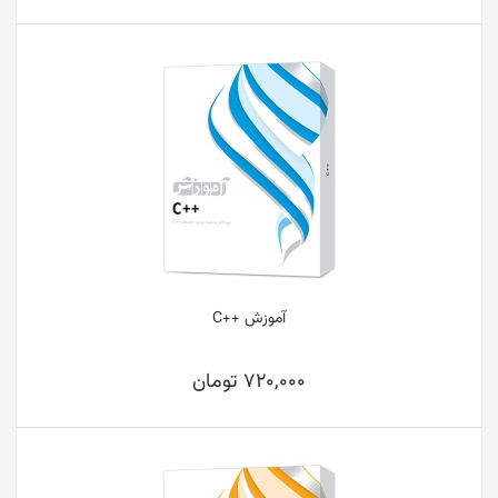
آموزش ++C
720,000 تومان